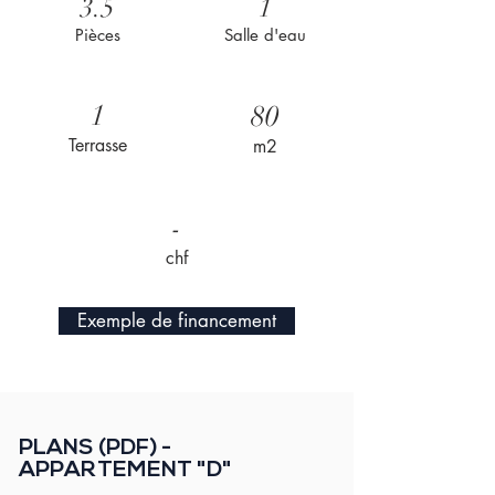
3.5
1
Pièces
Salle d'eau
1
80
Terrasse
m2
-
chf
Exemple de financement
PLANS (PDF) -
APPARTEMENT "D"