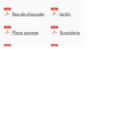
Rez-de-chaussée
Jardin
Place garage
Buanderie
Façade Est
Façade Ouest
Descriptif general
Facade Sud
AUTRES APPARTEMENTS